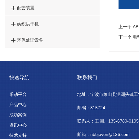

配套装置

纺织烘干机
上一个
A
下一个
电

环保处理设备
快速导航
联系我们
乐动平台
地址：宁波市象山县泗洲头镇工
产品中心
邮编：315724
成功案例
联系人：王 凯 135-6789-0195
资讯中心
邮箱：nbbjoven@126.com
技术支持