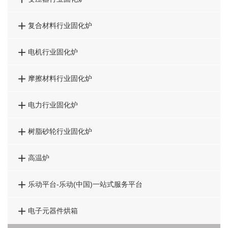

复合材料行业固化炉

电机行业固化炉

摩擦材料行业固化炉

电力行业固化炉

树脂砂轮行业固化炉

高温炉

乐动平台-乐动(中国)一站式服务平台

电子元器件烘箱