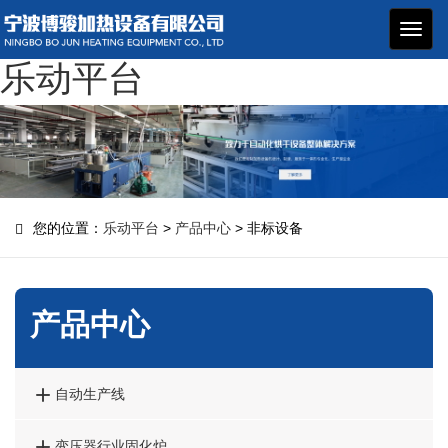
博骏
加热
乐动平台
设备
您的位置：
乐动平台
>
产品中心
> 非标设备
产品中心

自动生产线

变压器行业固化炉