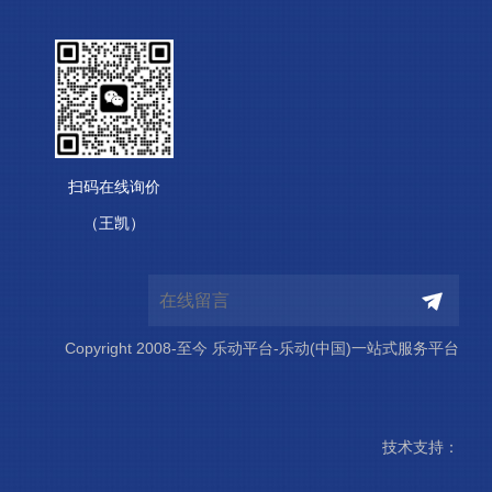
扫码在线询价
（王凯）
Copyright 2008-至今 乐动平台-乐动(中国)一站式服务平台
技术支持：