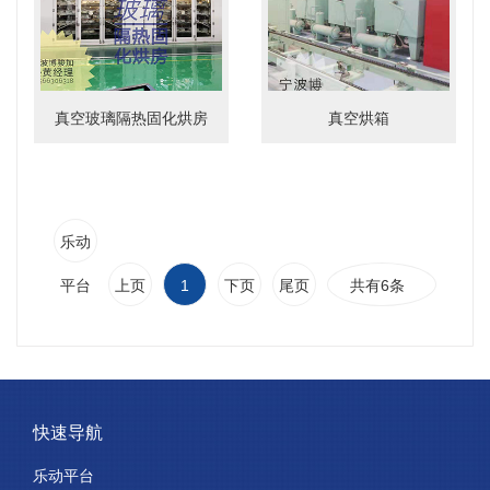
真空玻璃隔热固化烘房
真空烘箱
乐动
平台
上页
1
下页
尾页
共有6条
快速导航
乐动平台