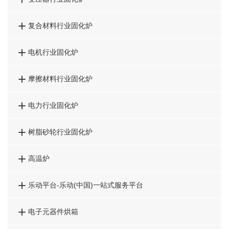

复合材料行业固化炉

电机行业固化炉

摩擦材料行业固化炉

电力行业固化炉

树脂砂轮行业固化炉

高温炉

乐动平台-乐动(中国)一站式服务平台

电子元器件烘箱