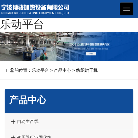
博骏
加热
乐动平台
设备
您的位置：
乐动平台
>
产品中心
> 纺织烘干机
产品中心

自动生产线

变压器行业固化炉