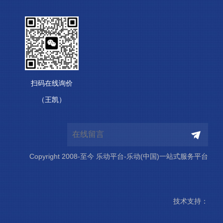
扫码在线询价
（王凯）
Copyright 2008-至今 乐动平台-乐动(中国)一站式服务平台
技术支持：